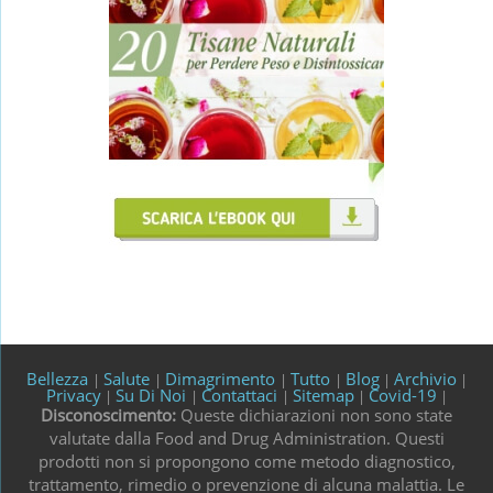
Bellezza
Salute
Dimagrimento
Tutto
Blog
Archivio
|
|
|
|
|
|
Privacy
Su Di Noi
Contattaci
Sitemap
Covid-19
|
|
|
|
|
Disconoscimento:
Queste dichiarazioni non sono state
valutate dalla Food and Drug Administration. Questi
prodotti non si propongono come metodo diagnostico,
trattamento, rimedio o prevenzione di alcuna malattia. Le