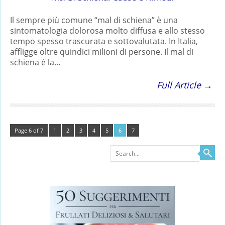
Il sempre più comune “mal di schiena” è una
sintomatologia dolorosa molto diffusa e allo stesso
tempo spesso trascurata e sottovalutata. In Italia,
affligge oltre quindici milioni di persone. Il mal di
schiena è la…
Full Article →
Page 6 of 7
1
2
3
4
5
6
7
Search