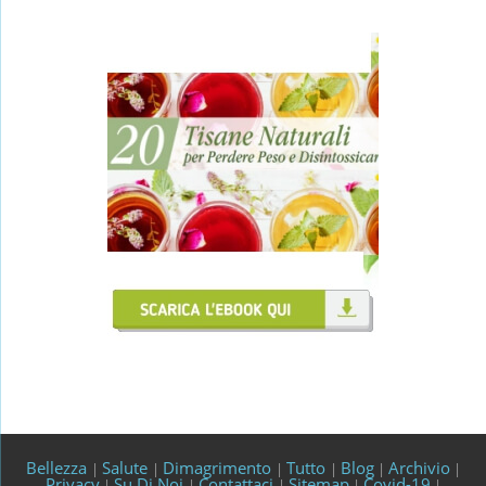
Bellezza
Salute
Dimagrimento
Tutto
Blog
Archivio
|
|
|
|
|
|
Privacy
Su Di Noi
Contattaci
Sitemap
Covid-19
|
|
|
|
|