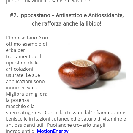
per articolazioni più sane ed elastiche.
#2. Ippocastano – Antisettico e Antiossidante,
che rafforza anche la libido!
L’ippocastano è un
ottimo esempio di
erba per il
trattamento e il
ripristino delle
articolazioni
usurate. Le sue
applicazioni sono
innumerevoli.
Migliora e migliora
la potenza
maschile e la
spermatogenesi. Cancella i tessuti dall’infiammazione.
Lenisce le irritazioni cutanee ed è saturo di vitamine e
antiossidanti utili. Puoi anche trovarlo tra gli
ingredienti di
MotionEnergy
.