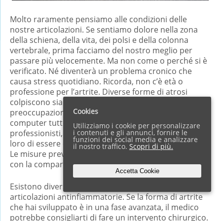
Molto raramente pensiamo alle condizioni delle
nostre articolazioni. Se sentiamo dolore nella zona
della schiena, della vita, dei polsi e della colonna
vertebrale, prima facciamo del nostro meglio per
passare più velocemente. Ma non come o perché si è
verificato. Né diventerà un problema cronico che
causa stress quotidiano. Ricorda, non c’è età o
professione per l’artrite. Diverse forme di atrosi
colpiscono sia i giovani che gli anziani. Sono motivo di
Cookies
preoccupazione per coloro che lavorano davanti a un
computer tutto il giorno. Ma anche per ballerini
Utilizziamo i cookie per personalizzare
i contenuti e gli annunci, fornire le
professionisti, atleti e camerieri, il cui lavoro richiede
funzioni dei social media e analizzare
loro di essere costantemente in movimento e in piedi.
il nostro traffico.
Scopri di più.
Le misure preventive dovrebbero essere prese già
con la comparsa del primo dolore articolare.
Accetta Cookie
Esistono diverse alternative per la cura delle
articolazioni antinfiammatorie. Se la forma di artrite
che hai sviluppato è in una fase avanzata, il medico
potrebbe consigliarti di fare un intervento chirurgico.