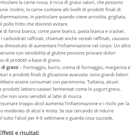
rticolare la carne rossa, è ricca di grassi saturi, che possono
. Inoltre, la carne contiene alti livelli di prodotti finali di
nfiammazione, in particolare quando viene arrostita, grigliata,
il pollo fritto che dovresti evitare.
se di farina bianca, come pane bianco, pasta bianca e cracker,
 I carboidrati raffinati, chiamati anche cereali raffinati, causano
 ha dimostrato di aumentare l’infiammazione nel corpo. Un altro
 persone con sensibilità al glutine possono provare dolori
o di prodotti a base di grano.
 di grassi
– Formaggio, burro, crema di formaggio, margarina e
turi e prodotti finali di glicazione avanzata: sono grandi fattori
ebbero essere consumati con parsimonia. Tuttavia, alcuni
are prodotti lattiero-caseari fermentati come lo yogurt greco,
he non sono sensibili al latte di mucca.
nsumare troppo alcol aumenta l’infiammazione e i rischi per la
mo moderato di alcol è mista. Se stai cercando di ridurre
l tutto l’alcol per 4-6 settimane e guarda cosa succede.
etti e risultati