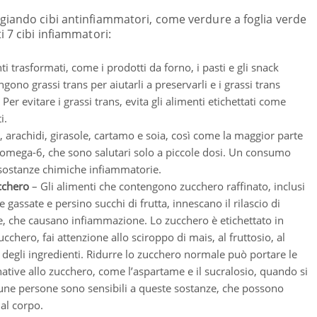
giando cibi antinfiammatori, come verdure a foglia verde
 7 cibi infiammatori:
ti trasformati, come i prodotti da forno, i pasti e gli snack
gono grassi trans per aiutarli a preservarli e i grassi trans
er evitare i grassi trans, evita gli alimenti etichettati come
i.
s, arachidi, girasole, cartamo e soia, così come la maggior parte
ssi omega-6, che sono salutari solo a piccole dosi. Un consumo
sostanze chimiche infiammatorie.
cchero
– Gli alimenti che contengono zucchero raffinato, inclusi
e gassate e persino succhi di frutta, innescano il rilascio di
ine, che causano infiammazione. Lo zucchero è etichettato in
ucchero, fai attenzione allo sciroppo di mais, al fruttosio, al
i degli ingredienti. Ridurre lo zucchero normale può portare le
native allo zucchero, come l’aspartame e il sucralosio, quando si
lcune persone sono sensibili a queste sostanze, che possono
al corpo.