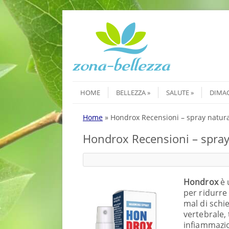
Skip to content
Menu
HOME
BELLEZZA
SALUTE
DIMA
Home
»
Hondrox Recensioni – spray naturale
Hondrox Recensioni – spray n
Hondrox
è 
per ridurre t
mal di schie
vertebrale,
infiammazio