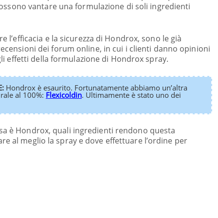
 possono vantare una formulazione di soli ingredienti
 l’efficacia e la sicurezza di Hondrox, sono le già
censioni dei forum online, in cui i clienti danno opinioni
li effetti della formulazione di Hondrox spray.
:
Hondrox è esaurito. Fortunatamente abbiamo un’altra
rale al 100%:
Flexicoldin
. Ultimamente è stato uno dei
osa è Hondrox, quali ingredienti rendono questa
re al meglio la spray e dove effettuare l’ordine per