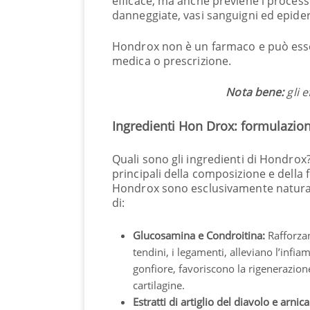
efficace, ma anche previene i processi 
danneggiate, vasi sanguigni ed epide
Hondrox non è un farmaco e può esser
medica o prescrizione.
Nota bene:
gli e
Ingredienti Hon Drox: formulazion
Quali sono gli ingredienti di Hondrox?
principali della composizione e della
Hondrox sono esclusivamente naturali, 
di:
Glucosamina e Condroitina:
Rafforzano
tendini, i legamenti, alleviano l’infia
gonfiore, favoriscono la rigenerazione
cartilagine.
Estratti di artiglio del diavolo e arnica