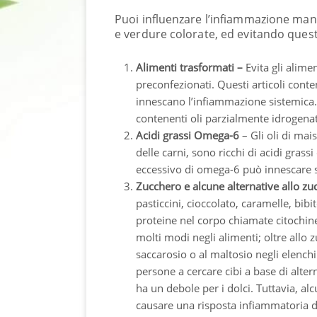
Puoi influenzare l’infiammazione man
e verdure colorate, ed evitando questi
Alimenti trasformati –
Evita gli alimen
preconfezionati. Questi articoli conten
innescano l’infiammazione sistemica. P
contenenti oli parzialmente idrogenat
Acidi grassi Omega-6
– Gli oli di mai
delle carni, sono ricchi di acidi gra
eccessivo di omega-6 può innescare 
Zucchero e alcune alternative allo zu
pasticcini, cioccolato, caramelle, bibit
proteine ​​​​nel corpo chiamate citoch
molti modi negli alimenti; oltre allo z
saccarosio o al maltosio negli elench
persone a cercare cibi a base di alter
ha un debole per i dolci. Tuttavia, a
causare una risposta infiammatoria d