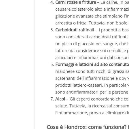
Carni rosse e fritture
– La carne, in pa
causare colesterolo alto e infiammazione
glicazione avanzata che stimolano l’i
arrostita o fritta. Tuttavia, non è solo 
Carboidrati raffinati
– I prodotti a ba
sono considerati carboidrati raffinati.
un picco di glucosio nel sangue, che
fattore da considerare sui cereali: le
articolari e infiammazioni dal consum
Formaggi e latticini ad alto contenuto
maionese sono tutti ricchi di grassi sa
scatenanti dell’infiammazione e dovr
prodotti lattiero-caseari, in particol
sono antinfiammatori per le persone c
Alcol
– Gli esperti concordano che co
salute. Tuttavia, la ricerca sul consu
l’infiammazione, prova a eliminare de
Cosa è Hondrox: come funziona? Eff