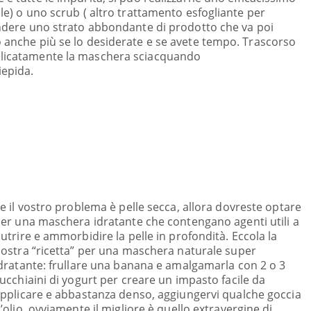
ale) o uno scrub ( altro trattamento esfogliante per
tendere uno strato abbondante di prodotto che va poi
o anche più se lo desiderate e se avete tempo. Trascorso
delicatamente la maschera sciacquando
iepida.
e il vostro problema è pelle secca, allora dovreste optare
er una maschera idratante che contengano agenti utili a
utrire e ammorbidire la pelle in profondità. Eccola la
ostra “ricetta” per una maschera naturale super
dratante: frullare una banana e amalgamarla con 2 o 3
ucchiaini di yogurt per creare un impasto facile da
pplicare e abbastanza denso, aggiungervi qualche goccia
’olio, ovviamente il migliore è quello extravergine di