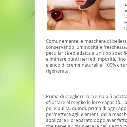
n
b
s
e
s
Comunemente le maschere di bellezza v
conservando luminosità e freschezza
peculiarità ed adatta a un tipo specifi
eliminare punti neri ed impurità, fino
elenco di creme naturali al 100% che v
rigenerata.
Prima di scegliere la crema più adatta 
sfruttare al meglio le loro capacità. 
pelle pulita, quindi, prima di ogni app
permettere agli elementi della masche
applicare il preparato dopo aver fa
che serve a rimuovere le cellule morte