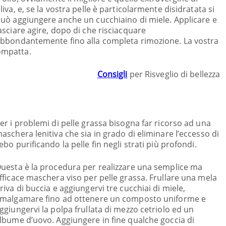
liva, e, se la vostra pelle è particolarmente disidratata si
uò aggiungere anche un cucchiaino di miele. Applicare e
asciare agire, dopo di che risciacquare
bbondantemente fino alla completa rimozione. La vostra
compatta.
Consigli
per Risveglio di bellezza
er i problemi di pelle grassa bisogna far ricorso ad una
aschera lenitiva che sia in grado di eliminare l’eccesso di
ebo purificando la pelle fin negli strati più profondi.
uesta è la procedura per realizzare una semplice ma
fficace maschera viso per pelle grassa. Frullare una mela
riva di buccia e aggiungervi tre cucchiai di miele,
malgamare fino ad ottenere un composto uniforme e
ggiungervi la polpa frullata di mezzo cetriolo ed un
lbume d’uovo. Aggiungere in fine qualche goccia di