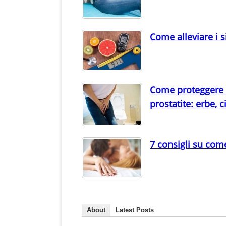
Come alleviare i 
Come proteggere la
prostatite: erbe, c
7 consigli su com
About
Latest Posts