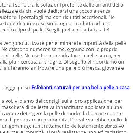
aturali sono tra le soluzioni preferite dalle amanti della
ellezza e da chi vuole dedicarsi una coccola senza
vuotare il portafogli ma con risultati eccezionali. Ne
sistono di numerosissime, ognuna adatta ad uno
pecifico tipo di pelle. Scegli quella più adatta a te!
engono utilizzate per eliminare le impurità della pelle
. Ne esistono numerosissime, ognuna con le proprie
co di pelle. Ne esistono per idratare la pelle secca, per
 alla più ricercata antirughe. Di seguito vi riportiamo un
i aiuteranno a ritrovare una pelle più fresca, giovane e
Leggi qui su
Esfolianti naturali per una bella pelle a casa
a voi, vi diamo dei consigli sulla loro applicazione, per
La maschera di bellezza va innanzitutto applicata su una
licazione detergere la pelle di modo da liberare i pori e
ra di penetrare in profondità. L’ideale sarebbe quello di
tto un gommage (un trattamento delicatamente abrasivo
 e tutte le impurità, si può realizzarne uno efficacissimo