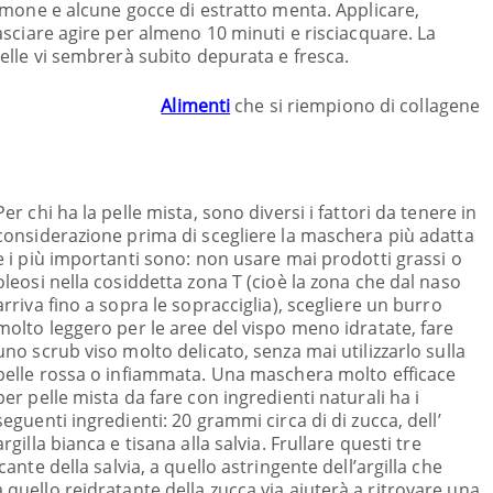
imone e alcune gocce di estratto menta. Applicare,
asciare agire per almeno 10 minuti e risciacquare. La
elle vi sembrerà subito depurata e fresca.
Alimenti
che si riempiono di collagene
Per chi ha la pelle mista, sono diversi i fattori da tenere in
considerazione prima di scegliere la maschera più adatta
e i più importanti sono: non usare mai prodotti grassi o
oleosi nella cosiddetta zona T (cioè la zona che dal naso
arriva fino a sopra le sopracciglia), scegliere un burro
molto leggero per le aree del vispo meno idratate, fare
uno scrub viso molto delicato, senza mai utilizzarlo sulla
pelle rossa o infiammata. Una maschera molto efficace
per pelle mista da fare con ingredienti naturali ha i
seguenti ingredienti: 20 grammi circa di di zucca, dell’
argilla bianca e tisana alla salvia. Frullare questi tre
icante della salvia, a quello astringente dell’argilla che
a quello reidratante della zucca via aiuterà a ritrovare una