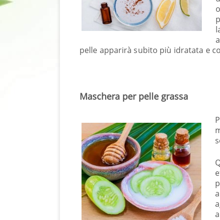
o
p
l
a
pelle apparirà subito più idratata e 
Maschera per pelle grassa
P
m
s
Q
e
p
a
a
a