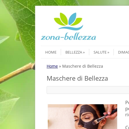
Skip to content
Menu
HOME
BELLEZZA
SALUTE
DIMA
Home
»
Maschere di Bellezza
Maschere di Bellezza
P
p
r
C