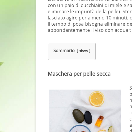
con un paio di cucchiaini di miele e s
eliminare le impurità della pelle). S
lasciato agire per almeno 10 minuti, 
il tempo di posa bisogna eliminare 
abbondantemente il viso con acqua t
Sommario
show
Maschera per pelle secca
S
p
n
n
i
c
a
d