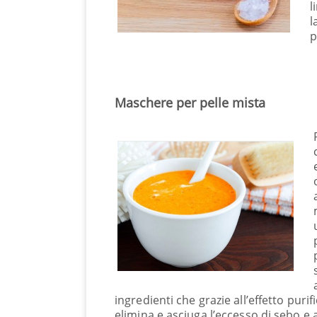
l
l
p
Maschere per pelle mista
ingredienti che grazie all’effetto purif
elimina e asciuga l’eccesso di sebo e 