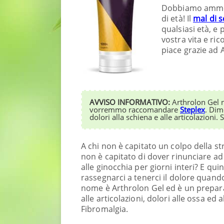
Dobbiamo ammett
di età! Il
mal di 
qualsiasi età, e
vostra vita e ri
piace grazie ad 
AVVISO INFORMATIVO:
Arthrolon Gel n
vorremmo raccomandare
Steplex
. Dim
dolori alla schiena e alle articolazioni. 
A chi non è capitato un colpo della st
non è capitato di dover rinunciare ad u
alle ginocchia per giorni interi? E qu
rassegnarci a tenerci il dolore quando
nome è Arthrolon Gel ed è un preparato
alle articolazioni, dolori alle ossa ed 
Fibromalgia.