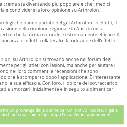
a crema sta diventando più popolare e che i medici
arla e condividere la loro opinione su Arthrolon.
ogi che hanno parlato del gel Arthrolon. In effetti, il
casione della riunione regionale in Austria nella
perti è che la forma naturale è estremamente efficace. Il
ncanza di effetti collaterali e la riduzione dell’effetto
opinioni su Arthrollon si trovano anche nei forum degli
lmente per gli atleti con lesioni, ma anche per aiutare i
ivono nei loro commenti e recensioni che sono
il dolore è scomparso dopo l’applicazione. È interessante
no la sua efficacia. Con loro, il dolore del sovraccarico
ati a smorzarli inizialmente e in seguito a dimenticarli
 Artrolon provenga dalle donne per un motivo insolito. Il gel e
macchiano macchie o fogli dopo l’uso. Viene rapidamente