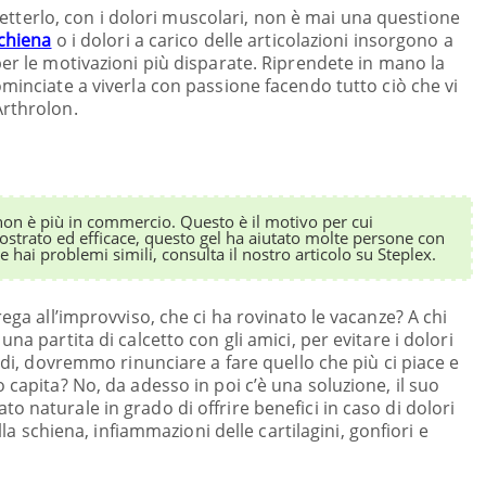
erlo, con i dolori muscolari, non è mai una questione
schiena
o i dolori a carico delle articolazioni insorgono a
 per le motivazioni più disparate. Riprendete in mano la
cominciate a viverla con passione facendo tutto ciò che vi
Arthrolon.
on è più in commercio. Questo è il motivo per cui
ostrato ed efficace, questo gel ha aiutato molte persone con
Se hai problemi simili, consulta il nostro articolo su Steplex.
rega all’improvviso, che ci ha rovinato le vacanze? A chi
na partita di calcetto con gli amici, per evitare i dolori
indi, dovremmo rinunciare a fare quello che più ci piace e
 capita? No, da adesso in poi c’è una soluzione, il suo
 naturale in grado di offrire benefici in caso di dolori
alla schiena, infiammazioni delle cartilagini, gonfiori e