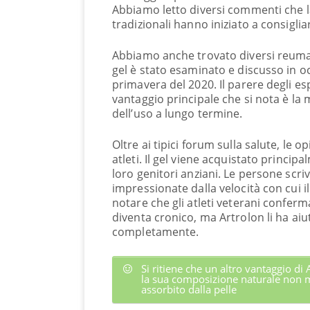
Abbiamo letto diversi commenti che l
tradizionali hanno iniziato a consigli
Abbiamo anche trovato diversi reumatol
gel è stato esaminato e discusso in oc
primavera del 2020. Il parere degli es
vantaggio principale che si nota è la ma
dell’uso a lungo termine.
Oltre ai tipici forum sulla salute, le 
atleti. Il gel viene acquistato principa
loro genitori anziani. Le persone scr
impressionate dalla velocità con cui 
notare che gli atleti veterani conferma
diventa cronico, ma Artrolon li ha aiut
completamente.
Si ritiene che un altro vantaggio di
la sua composizione naturale non 
assorbito dalla pelle