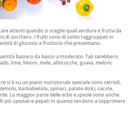
are attenti quando si sceglie quali verdure e frutta da
to di zucchero. I frutti sono di solito raggruppati in
antità di glucosio e fruttosio che presentano.
quantità basse o da basso a moderato. Tali sarebbero
ado, lime, limoni, mele, albicocche, guava, meloni,
e si è su un piano nutrizionale speciale sono cetrioli,
molo, barbabietola, spinaci, patate dolci, carote,
erde. La maggior parte delle erbe e spezie sono anche
li più speziati e pepati in quanto tendono a sopprimere