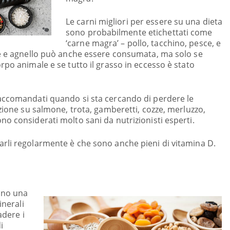
Le carni migliori per essere su una dieta
sono probabilmente etichettati come
‘carne magra’ – pollo, tacchino, pesce, e
le e agnello può anche essere consumata, ma solo se
rpo animale e se tutto il grasso in eccesso è stato
accomandati quando si sta cercando di perdere le
nzione su salmone, trota, gamberetti, cozze, merluzzo,
o considerati molto sani da nutrizionisti esperti.
rli regolarmente è che sono anche pieni di vitamina D.
sono una
inerali
adere i
i