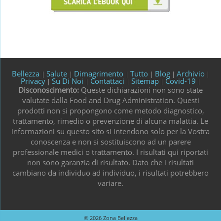
Bellezza
Salute
Dimagrimento
Tutto
Blog
Archivio
|
|
|
|
|
|
Privacy
Su Di Noi
Contattaci
Sitemap
Covid-19
|
|
|
|
|
Disconoscimento:
Queste dichiarazioni non sono state
valutate dalla Food and Drug Administration. Questi
prodotti non si propongono come metodo diagnostico,
trattamento, rimedio o prevenzione di alcuna malattia. Le
informazioni su questo sito si intendono solo per la Vostra
conoscenza e non si sostituiscono ad un parere
professionale medici o trattamento. I risultati qui riportati
non sono garanzia di risultato. Dato che i risultati
cambiano da individuo ad individuo, i risultati potrebbero
variare.
© 2026
Zona Bellezza