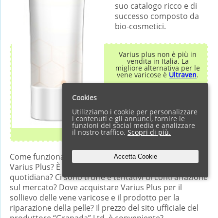
suo catalogo ricco e di
successo composto da
bio-cosmetici.
Varius plus non è più in
vendita in Italia. La
migliore alternativa per le
vene varicose è
Ultraven
.
Cookies
Utilizziamo i cookie per personalizzare
i contenuti e gli annunci, fornire le
funzioni dei social media e analizzare
il nostro traffico.
Scopri di più.
Come funziona il gel lenitivo per le vene varicose
Accetta Cookie
Varius Plus? È sicuro per l’applicazione topica
quotidiana? Ci sono truffe e tentativi di contraffazione
sul mercato? Dove acquistare Varius Plus per il
sollievo delle vene varicose e il prodotto per la
riparazione della pelle? Il prezzo del sito ufficiale del
produttore “Granada” Ltd. è conveniente?