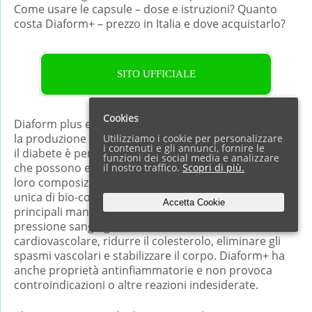
Come usare le capsule – dose e istruzioni? Quanto
costa Diaform+ – prezzo in Italia e dove acquistarlo?
SITO UFFICIALE
Cookies
Diaform plus elimina i segni del disturbo e normalizza
la produzione di insulina. La soluzione innovativa per
Utilizziamo i cookie per personalizzare
i contenuti e gli annunci, fornire le
il diabete è pensata sotto forma di capsule organiche
funzioni dei social media e analizzare
che possono essere assunte quotidianamente. La
il nostro traffico.
Scopri di più.
loro composizione rappresenta una combinazione
unica di bio-componenti in grado di alleviare le
Accetta Cookie
principali manifestazioni del diabete, normalizzare la
pressione sanguigna, rafforzare il sistema
cardiovascolare, ridurre il colesterolo, eliminare gli
spasmi vascolari e stabilizzare il corpo. Diaform+ ha
anche proprietà antinfiammatorie e non provoca
controindicazioni o altre reazioni indesiderate.