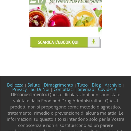
Bellezza
Salute
Dimagrimento
Tutto
Blog
Archivio
|
|
|
|
|
|
Privacy
Su Di Noi
Contattaci
Sitemap
Covid-19
|
|
|
|
|
Disconoscimento:
Queste dichiarazioni non sono state
valutate dalla Food and Drug Administration. Questi
prodotti non si propongono come metodo diagnostico,
trattamento, rimedio o prevenzione di alcuna malattia. Le
informazioni su questo sito si intendono solo per la Vostra
conoscenza e non si sostituiscono ad un parere