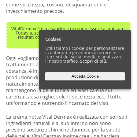
come secchezza,, rossori, desquamazione e
invecchiamento precoce.
VitalDermax è già esaurito e non può essere acquistato.
Tuttavia, se hai bisogno di una crema di qualità con
risultati comprovati. Vedi la migliore alternativa –
Cookies
RevitaNaturalis
.
Utilizziamo i cookie per personalizzare
i contenuti e gli annunci, fornire le
funzioni dei social media e analizzare
Oggi vogliamo invece presentarvi una innovativo
il nostro traffico.
Scopri di più.
trattamento antirughe notte che se applicato con
costanza, è in grado in sole 4 settimane di stimolare la
Accetta Cookie
produzione di collagene ed elastina, due sostanze
naturalmente prodotte dall’organismo che
mantengono la pelle tonica ed elastica e la cui
carenza causa rughe, solchi, secchezza ecc. Il tutto
uniformando e nutrendo l’incarnato del viso.
La crema notte Vital Dermax è realizzata con soli soli
ingredienti naturali e al suo interno non sono
presenti sostanze chimiche dannose per la salute
della pelle. Vital Dermax inoltre crea una barriera