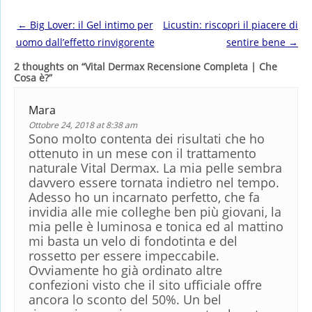
Post navigation
←
Big Lover: il Gel intimo per
Licustin: riscopri il piacere di
uomo dall’effetto rinvigorente
sentire bene
→
2 thoughts on “
Vital Dermax Recensione Completa | Che
Cosa è?
”
Mara
Ottobre 24, 2018 at 8:38 am
Sono molto contenta dei risultati che ho
ottenuto in un mese con il trattamento
naturale Vital Dermax. La mia pelle sembra
davvero essere tornata indietro nel tempo.
Adesso ho un incarnato perfetto, che fa
invidia alle mie colleghe ben più giovani, la
mia pelle è luminosa e tonica ed al mattino
mi basta un velo di fondotinta e del
rossetto per essere impeccabile.
Ovviamente ho già ordinato altre
confezioni visto che il sito ufficiale offre
ancora lo sconto del 50%. Un bel