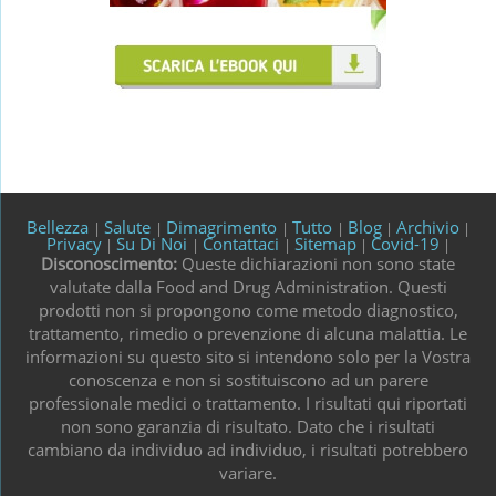
Bellezza
Salute
Dimagrimento
Tutto
Blog
Archivio
|
|
|
|
|
|
Privacy
Su Di Noi
Contattaci
Sitemap
Covid-19
|
|
|
|
|
Disconoscimento:
Queste dichiarazioni non sono state
valutate dalla Food and Drug Administration. Questi
prodotti non si propongono come metodo diagnostico,
trattamento, rimedio o prevenzione di alcuna malattia. Le
informazioni su questo sito si intendono solo per la Vostra
conoscenza e non si sostituiscono ad un parere
professionale medici o trattamento. I risultati qui riportati
non sono garanzia di risultato. Dato che i risultati
cambiano da individuo ad individuo, i risultati potrebbero
variare.