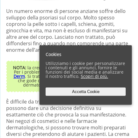
Un numero enorme di persone anziane soffre dello
sviluppo della psoriasi sul corpo. Molto spesso
coprono la pelle sotto i capelli, schiena, gomiti,
ginocchia e vita, ma non è escluso di manifestarsi su
altre aree del corpo. Lasciato non trattato, può
diffondersi fino a quando non comprende una parte
enorme dell’area di occorrenza iniziale.
Cookies
Utilizziamo i cookie per personalizzare
NOTA:
la crema spray Psorilax non viene più prodotta.
i contenuti e gli annunci, fornire le
Per i problemi della pelle e la psoriasi consigliamo
Dr
funzioni dei social media e analizzare
Derm
. Si tratta di una crema completamente naturale
il nostro traffico.
Scopri di più.
che gode di ottime recensioni da parte di utenti e
dermatologi. Per saperne di più su Dr Derm!
Accetta Cookie
È difficile da trattare, e gli scienziati ancora non
possono dare una decisione definitiva su
esattamente ciò che provoca la sua manifestazione.
Nei negozi di cosmetici e nelle farmacie
dermatologiche, si possono trovare molti preparati
diversi che pretendono di aiutare i pazienti. La crema