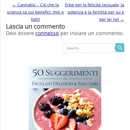
Post navigation
←
Cannabis – Ciò che la
Erbe per la felicità sessuale, la
scienza sa sui benefici: miti e
potenza e la fertilità per lui e
fatti!
per lei nel
→
Lascia un commento
Devi essere
connesso
per inviare un commento.
Search