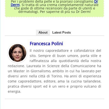
Per i problemi della pelle e la psoriasi consigliamo
Dr
Derm
. Si tratta di una crema completamente naturale
che gode di ottime recensioni da parte di utenti e
dermatologi. Per saperne di più su Dr Derm!
About
Latest Posts
Francesca Polini
Il nostro caporedattore e cofondatrice del
sito. Sempre di buon umore, porta stile e
raffinatezza alla quotidianità della nostra
redazione. Laureata in Scienze della Comunicazione ha
un Master in Giornalismo, ambito in cui ha lavorato per
diversi anni nella città di Torino. Ha anni di esperienza
come caporedattore, editore, ama la cucina tailandese,
pratica diversi sport ed è un vero e proprio vulcano di
energia.