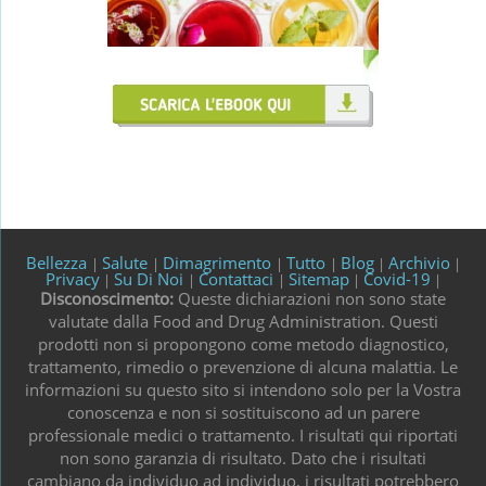
Bellezza
Salute
Dimagrimento
Tutto
Blog
Archivio
|
|
|
|
|
|
Privacy
Su Di Noi
Contattaci
Sitemap
Covid-19
|
|
|
|
|
Disconoscimento:
Queste dichiarazioni non sono state
valutate dalla Food and Drug Administration. Questi
prodotti non si propongono come metodo diagnostico,
trattamento, rimedio o prevenzione di alcuna malattia. Le
informazioni su questo sito si intendono solo per la Vostra
conoscenza e non si sostituiscono ad un parere
professionale medici o trattamento. I risultati qui riportati
non sono garanzia di risultato. Dato che i risultati
cambiano da individuo ad individuo, i risultati potrebbero