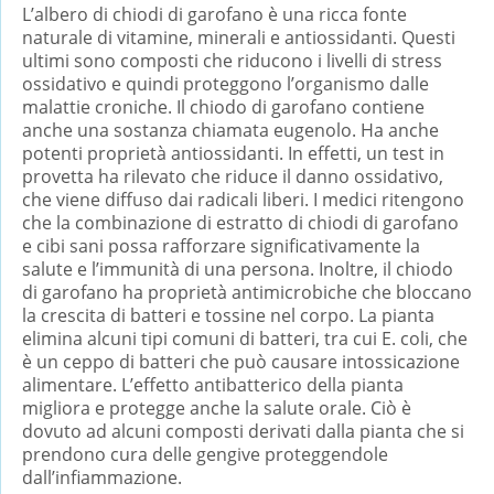
L’albero di chiodi di garofano è una ricca fonte
naturale di vitamine, minerali e antiossidanti. Questi
ultimi sono composti che riducono i livelli di stress
ossidativo e quindi proteggono l’organismo dalle
malattie croniche. Il chiodo di garofano contiene
anche una sostanza chiamata eugenolo. Ha anche
potenti proprietà antiossidanti. In effetti, un test in
provetta ha rilevato che riduce il danno ossidativo,
che viene diffuso dai radicali liberi. I medici ritengono
che la combinazione di estratto di chiodi di garofano
e cibi sani possa rafforzare significativamente la
salute e l’immunità di una persona. Inoltre, il chiodo
di garofano ha proprietà antimicrobiche che bloccano
la crescita di batteri e tossine nel corpo. La pianta
elimina alcuni tipi comuni di batteri, tra cui E. coli, che
è un ceppo di batteri che può causare intossicazione
alimentare. L’effetto antibatterico della pianta
migliora e protegge anche la salute orale. Ciò è
dovuto ad alcuni composti derivati ​​dalla pianta che si
prendono cura delle gengive proteggendole
dall’infiammazione.