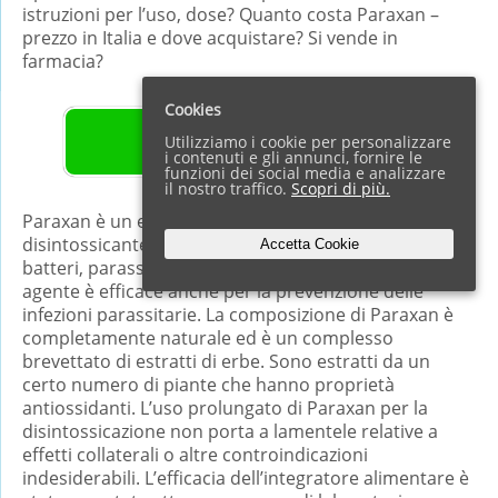
istruzioni per l’uso, dose? Quanto costa Paraxan –
prezzo in Italia e dove acquistare? Si vende in
farmacia?
Cookies
Utilizziamo i cookie per personalizzare
SITO UFFICIALE
i contenuti e gli annunci, fornire le
funzioni dei social media e analizzare
il nostro traffico.
Scopri di più.
Paraxan è un efficace integratore alimentare
disintossicante che elimina con successo tutti i tipi di
Accetta Cookie
batteri, parassiti e tossine nel corpo. L’innovativo bio-
agente è efficace anche per la prevenzione delle
infezioni parassitarie. La composizione di Paraxan è
completamente naturale ed è un complesso
brevettato di estratti di erbe. Sono estratti da un
certo numero di piante che hanno proprietà
antiossidanti. L’uso prolungato di Paraxan per la
disintossicazione non porta a lamentele relative a
effetti collaterali o altre controindicazioni
indesiderabili. L’efficacia dell’integratore alimentare è