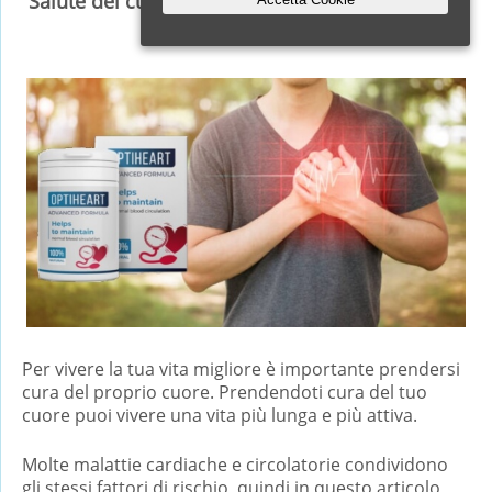
Salute del cuore: modi per mantenere la salute
cardiaca
Per vivere la tua vita migliore è importante prendersi
cura del proprio cuore. Prendendoti cura del tuo
cuore puoi vivere una vita più lunga e più attiva.
Molte malattie cardiache e circolatorie condividono
gli stessi fattori di rischio, quindi in questo articolo