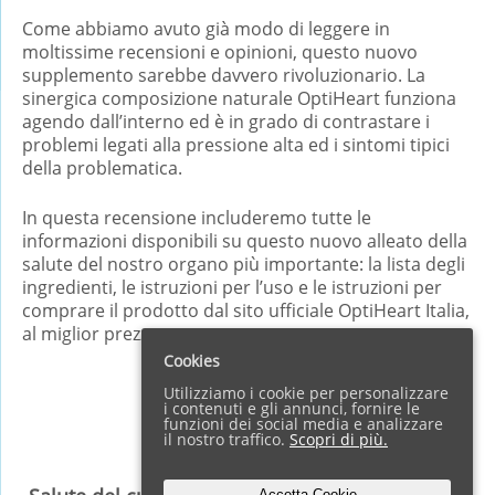
Come abbiamo avuto già modo di leggere in
moltissime recensioni e opinioni, questo nuovo
supplemento sarebbe davvero rivoluzionario. La
sinergica composizione naturale OptiHeart funziona
agendo dall’interno ed è in grado di contrastare i
problemi legati alla pressione alta ed i sintomi tipici
della problematica.
In questa recensione includeremo tutte le
informazioni disponibili su questo nuovo alleato della
salute del nostro organo più importante: la lista degli
ingredienti, le istruzioni per l’uso e le istruzioni per
comprare il prodotto dal sito ufficiale OptiHeart Italia,
al miglior prezzo.
Cookies
Utilizziamo i cookie per personalizzare
i contenuti e gli annunci, fornire le
Sommario
show
funzioni dei social media e analizzare
il nostro traffico.
Scopri di più.
Accetta Cookie