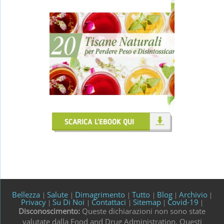
Bellezza
Salute
Dimagrimento
Tutto
Blog
Archivio
|
|
|
|
|
|
Privacy
Su Di Noi
Contattaci
Sitemap
Covid-19
|
|
|
|
|
Disconoscimento:
Queste dichiarazioni non sono state
valutate dalla Food and Drug Administration. Questi