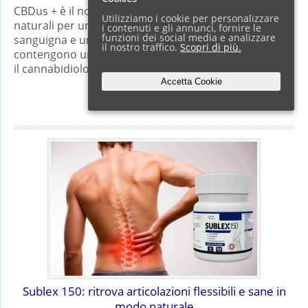
CBDus + è il nome di un nuovo prodotto in capsule
Utilizziamo i cookie per personalizzare
naturali per un migliore equilibrio della pressione
i contenuti e gli annunci, fornire le
funzioni dei social media e analizzare
sanguigna e un ritrovato benessere. Queste capsule
il nostro traffico.
Scopri di più.
contengono un estratto esclusivo di olio di cannabis,
il cannabidiolo,…
Accetta Cookie
Full Article →
Sublex 150: ritrova articolazioni flessibili e sane in
modo naturale