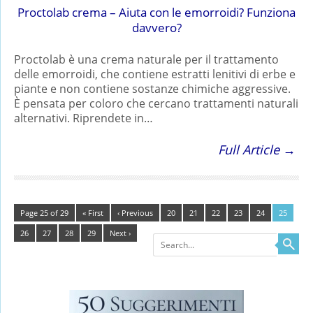
Proctolab crema – Aiuta con le emorroidi? Funziona
davvero?
Proctolab è una crema naturale per il trattamento
delle emorroidi, che contiene estratti lenitivi di erbe e
piante e non contiene sostanze chimiche aggressive.
È pensata per coloro che cercano trattamenti naturali
alternativi. Riprendete in…
Full Article →
Page 25 of 29
« First
‹ Previous
20
21
22
23
24
25
26
27
28
29
Next ›
Search