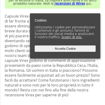
per la vendita in Italia. La migliore alternativa è un altro
prodotto naturale. Vedi le
recensioni di Wirex
qui.
Capsule Virex naturale consentono a qualsiasi uomo
Cookies
di far fronte a problemi intimi – se questo dovrebbe
essere diminuzione della libido, erezione instabile,
Utilizziamo i cookie per personalizzare
i contenuti e gli annunci, fornire le
breve durata dell’atto o semplicemente un desiderio
funzioni dei social media e analizzare
di più piacere ed euforia a letto. Pertanto, stanno
il nostro traffico.
Scopri di più.
diventando sempre più popolari in Europa, dove
godono di opinioni positive e feedback da parte di
Accetta Cookie
molti clienti soddisfatti. È giunto il momento per il
nostro team di studiare le sue proprietà e perché le
capsule Virex godono di commenti di approvazione
provenienti da paesi come la Repubblica Ceca, l’Italia,
la Romania. Gli uomini in Italia si piacciono? Possono
essere facilmente acquistati ad un buon prezzo? Sono
facili da accettare? Come funzionano i loro ingredienti
naturali e sono noti per le loro proprietà in tutto il
mondo? Resta con noi fino alla fine della nostra
recensione Virex per saperne di più!