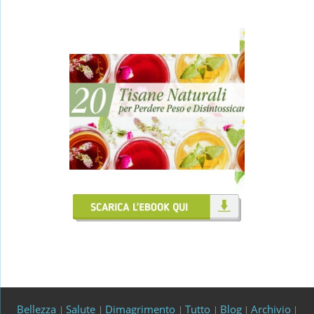
Bellezza
Salute
Dimagrimento
Tutto
Blog
Archivio
|
|
|
|
|
|