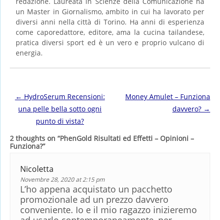
redazione. Laureata in Scienze della Comunicazione ha
un Master in Giornalismo, ambito in cui ha lavorato per
diversi anni nella città di Torino. Ha anni di esperienza
come caporedattore, editore, ama la cucina tailandese,
pratica diversi sport ed è un vero e proprio vulcano di
energia.
Post navigation
←
HydroSerum Recensioni:
Money Amulet – Funziona
una pelle bella sotto ogni
davvero?
→
punto di vista?
2 thoughts on “
PhenGold Risultati ed Effetti – Opinioni –
Funziona?
”
Nicoletta
Novembre 28, 2020 at 2:15 pm
L’ho appena acquistato un pacchetto
promozionale ad un prezzo davvero
conveniente. Io e il mio ragazzo inizieremo
ad usarlo contemporaneamente, per