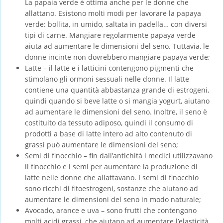
La papaia verde è ottima anche per le donne che
allattano. Esistono molti modi per lavorare la papaya
verde: bollita, in umido, saltata in padella… con diversi
tipi di carne. Mangiare regolarmente papaya verde
aiuta ad aumentare le dimensioni del seno. Tuttavia, le
donne incinte non dovrebbero mangiare papaya verde;
Latte – il latte e i latticini contengono pigmenti che
stimolano gli ormoni sessuali nelle donne. Il latte
contiene una quantità abbastanza grande di estrogeni,
quindi quando si beve latte o si mangia yogurt, aiutano
ad aumentare le dimensioni del seno. Inoltre, il seno è
costituito da tessuto adiposo, quindi il consumo di
prodotti a base di latte intero ad alto contenuto di
grassi può aumentare le dimensioni del seno;
Semi di finocchio – fin dall’antichità i medici utilizzavano
il finocchio e i semi per aumentare la produzione di
latte nelle donne che allattavano. I semi di finocchio
sono ricchi di fitoestrogeni, sostanze che aiutano ad
aumentare le dimensioni del seno in modo naturale;
Avocado, arance e uva – sono frutti che contengono
molti acidi grassi, che aiutano ad aumentare l’elasticità