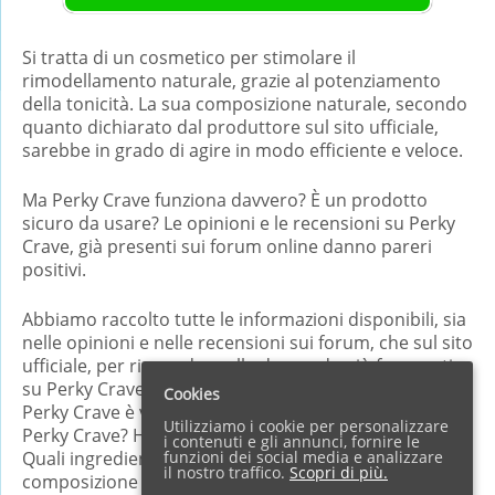
Si tratta di un cosmetico per stimolare il
rimodellamento naturale, grazie al potenziamento
della tonicità. La sua composizione naturale, secondo
quanto dichiarato dal produttore sul sito ufficiale,
sarebbe in grado di agire in modo efficiente e veloce.
Ma Perky Crave funziona davvero? È un prodotto
sicuro da usare? Le opinioni e le recensioni su Perky
Crave, già presenti sui forum online danno pareri
positivi.
Abbiamo raccolto tutte le informazioni disponibili, sia
nelle opinioni e nelle recensioni sui forum, che sul sito
ufficiale, per rispondere alle domande più frequenti
su Perky Crave: qual è il prezzo di questa crema?
Cookies
Perky Crave è venduto in farmacia? Come si assume
Utilizziamo i cookie per personalizzare
Perky Crave? Ha controindicazioni o effetti collaterali?
i contenuti e gli annunci, fornire le
funzioni dei social media e analizzare
Quali ingredienti sono utilizzati per la sua
il nostro traffico.
Scopri di più.
composizione e cosa dicono le opinioni e le