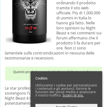
ordinando il prodotto
tramite il sito web
ufficiale. Più di 1.000.000
di uomini in Italia lo
hanno già fatto. Nelle
loro opinioni su Night
Beast e nei commenti sui
forum affermano che il
prodotto li fa durare per
ore. Non ci sono
lamentele sulle controindicazioni in nessuna delle
testimonianze e recensioni.
Questo prodotto non è più disponibile. La migliore
alternativa è
Big Hunter
.
Cookies
Utilizziamo i cookie per personalizzare
Le star professionali del cinema per adulti
i contenuti e gli annunci, fornire le
funzioni dei social media e analizzare
sostengono l’uso di questo prodotto. Dichiarano che
il nostro traffico.
Scopri di più.
Night Beast è tra i prodotti naturali più affidabili per il
potenziamento della virilità maschile. Il prodotto è