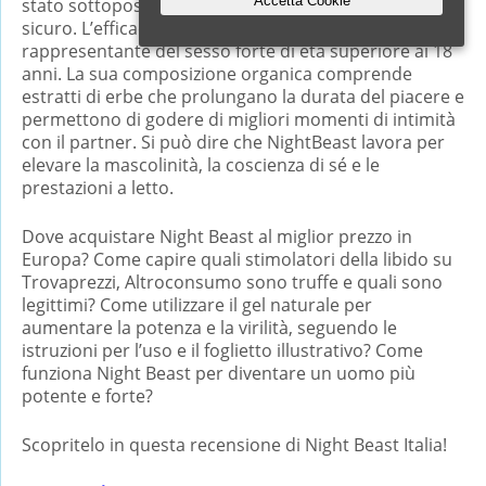
Accetta Cookie
stato sottoposto a test clinici ed è approvato come
sicuro. L’efficacia media è del 93% ed è valida per ogni
rappresentante del sesso forte di età superiore ai 18
anni. La sua composizione organica comprende
estratti di erbe che prolungano la durata del piacere e
permettono di godere di migliori momenti di intimità
con il partner. Si può dire che NightBeast lavora per
elevare la mascolinità, la coscienza di sé e le
prestazioni a letto.
Dove acquistare Night Beast al miglior prezzo in
Europa? Come capire quali stimolatori della libido su
Trovaprezzi, Altroconsumo sono truffe e quali sono
legittimi? Come utilizzare il gel naturale per
aumentare la potenza e la virilità, seguendo le
istruzioni per l’uso e il foglietto illustrativo? Come
funziona Night Beast per diventare un uomo più
potente e forte?
Scopritelo in questa recensione di Night Beast Italia!