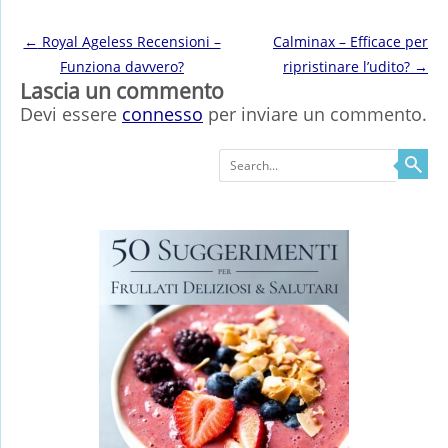
Post navigation
←
Royal Ageless Recensioni –
Calminax – Efficace per
Funziona davvero?
ripristinare l’udito?
→
Lascia un commento
Devi essere
connesso
per inviare un commento.
Search