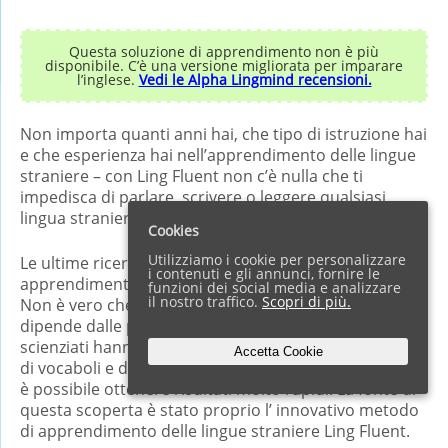
Questa soluzione di apprendimento non è più
disponibile. C’è una versione migliorata per imparare
l’inglese.
Vedi le Alpha Lingmind recensioni.
Non importa quanti anni hai, che tipo di istruzione hai
e che esperienza hai nell’apprendimento delle lingue
straniere – con Ling Fluent non c’è nulla che ti
impedisca di parlare, scrivere o leggere qualsiasi
lingua straniera desideri.
Cookies
Utilizziamo i cookie per personalizzare
Le ultime ricerche nell’ambito delle capacità di
i contenuti e gli annunci, fornire le
apprendimento rendono obsoleti tutti gli stereotipi.
funzioni dei social media e analizzare
il nostro traffico.
Scopri di più.
Non è vero che la capacità di apprendere le lingue
dipende dalle predisposizioni individuali o dell’ età. Gli
scienziati hanno confermato che se l’apprendimento
Accetta Cookie
di vocaboli e delle frasi viene semplificato al massimo,
è possibile ottenere risultati molto rapidi. La fonte di
questa scoperta è stato proprio l’ innovativo metodo
di apprendimento delle lingue straniere Ling Fluent.