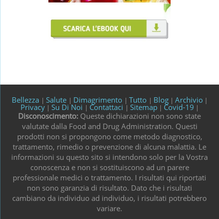
Bellezza
Salute
Dimagrimento
Tutto
Blog
Archivio
|
|
|
|
|
|
Privacy
Su Di Noi
Contattaci
Sitemap
Covid-19
|
|
|
|
|
Disconoscimento:
Queste dichiarazioni non sono state
valutate dalla Food and Drug Administration. Questi
prodotti non si propongono come metodo diagnostico,
trattamento, rimedio o prevenzione di alcuna malattia. Le
informazioni su questo sito si intendono solo per la Vostra
conoscenza e non si sostituiscono ad un parere
professionale medici o trattamento. I risultati qui riportati
non sono garanzia di risultato. Dato che i risultati
cambiano da individuo ad individuo, i risultati potrebbero
variare.