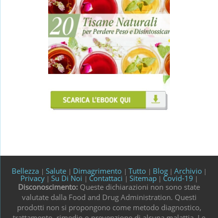
Bellezza
Salute
Dimagrimento
Tutto
Blog
Archivio
|
|
|
|
|
|
Privacy
Su Di Noi
Contattaci
Sitemap
Covid-19
|
|
|
|
|
Disconoscimento:
Queste dichiarazioni non sono state
valutate dalla Food and Drug Administration. Questi
prodotti non si propongono come metodo diagnostico,
trattamento, rimedio o prevenzione di alcuna malattia. Le