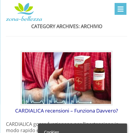
CATEGORY ARCHIVES:
ARCHIVIO
CARDIALICA recensioni – Funziona Davvero?
CARDIALICA gocce funzionano per l’ipertensione in
modo rapido ed efficiente, secondo le recensioni in
Cookies