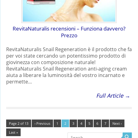
RevitaNaturalis recensioni – Funziona davvero?
Prezzo
RevitaNaturalis Snail Regeneration è il prodotto che fa
per voi state cercando un potentissimo prodotto di
giovinezza con composizione naturale!
RevitaNaturalis Snail Regeneration anti-aging cream
aiuta a liberare la luminosità del vostro incarnato e
permette…
Full Article →
Page 2 of 13
‹ Previous
1
2
3
4
5
6
7
Next ›
Last »
Search