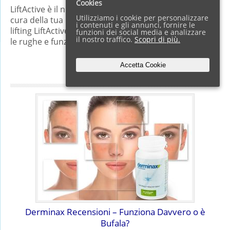
Cookies
LiftActive è il nuovo siero di bellezza che si prende
Utilizziamo i cookie per personalizzare
cura della tua pelle in modo totale. Il siero effetto
i contenuti e gli annunci, fornire le
lifting LiftActive ha un effetto straordinario: contrasta
funzioni dei social media e analizzare
il nostro traffico.
Scopri di più.
le rughe e funziona a tutte le età.…
Full Article →
Accetta Cookie
Derminax Recensioni – Funziona Davvero o è
Bufala?